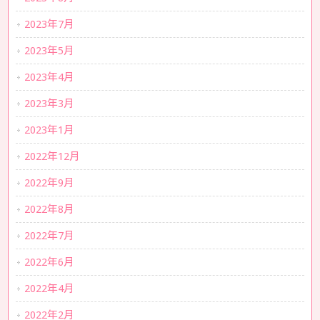
2023年7月
2023年5月
2023年4月
2023年3月
2023年1月
2022年12月
2022年9月
2022年8月
2022年7月
2022年6月
2022年4月
2022年2月