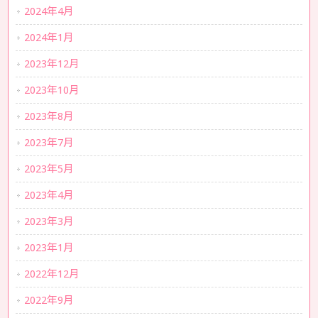
2024年4月
2024年1月
2023年12月
2023年10月
2023年8月
2023年7月
2023年5月
2023年4月
2023年3月
2023年1月
2022年12月
2022年9月