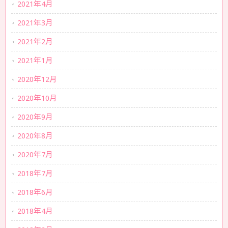
2021年4月
2021年3月
2021年2月
2021年1月
2020年12月
2020年10月
2020年9月
2020年8月
2020年7月
2018年7月
2018年6月
2018年4月