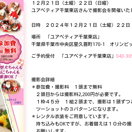
１２月２１日（土曜）２２日（日曜）
ユアペティア千葉東店さんで撮影会を開催いた
日時 ２０２４年１２月２１日（土曜）２２日
場所 「ユアペティア千葉東店」
千葉県千葉市中央区星久喜町170-1 オリンピ
ご予約受付 「ユアペティア千葉東店」
043-30
撮影会詳細
＊参加費・撮影料 １頭まで無料
２頭目からは撮影料2,200円が必要です。
１枠４５分 １組２頭まで、撮影は１頭ずつ
ツーショットの３パターンになります。
＊レンタル衣装をご用意しています。
持ち込みもOKですが、お着替えは１０分の撮
お願いします。