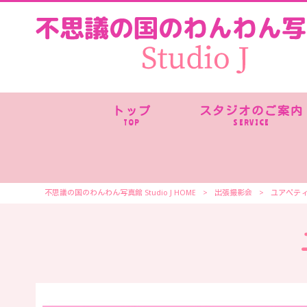
トップ
スタジオのご案内
TOP
SERVICE
不思議の国のわんわん写真館 Studio J HOME
>
出張撮影会
>
ユアペテ