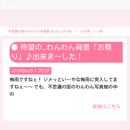
不思議の国のわんわん写真館 Studio J HOME
>
2016年
>
6月
待望の…わんわん背景「お祭
り」♪出来ま～した！
2016/06/25｜
ブログ
梅雨ですねぇ！ ジメッとい～やな梅雨に突入してま
すねぇ～～ でも、不思議の国のわんわん写真館の中
の
詳細はこちら