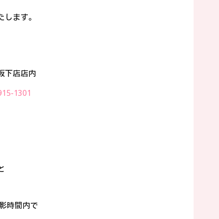
たします。
）
村坂下店店内
915-1301
と
影時間内で