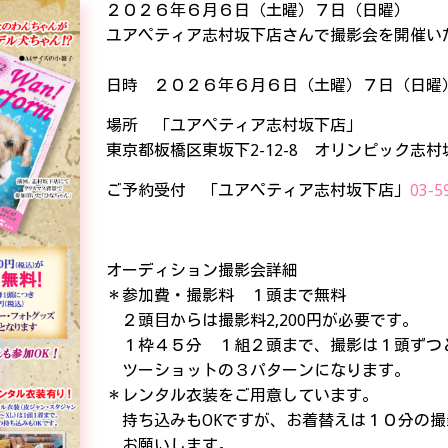
２０２６年６月６日（土曜）７日（日曜）
ユアペティア志村坂下店さんで撮影会を開催い
日時 ２０２６年６月６日（土曜）７日（日曜
場所 「ユアペティア志村坂下店」
東京都板橋区東坂下2-12-8 オリンピック志
ご予約受付 「ユアペティア志村坂下店」
03-5
オーディション撮影会詳細
＊参加費・撮影料 １頭まで無料
２頭目からは撮影料2,200円が必要です。
１枠４５分 １組２頭まで、撮影は１頭ずつ
ツーショットの３パターンになります。
＊レンタル衣装をご用意しています。
持ち込みもOKですが、お着替えは１０分の撮
お願いします。