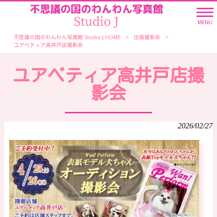
MENU
不思議の国のわんわん写真館 Studio J HOME
>
出張撮影会
>
ユアペティア高井戸店撮影会
ユアペティア高井戸店撮
影会
2026/02/27