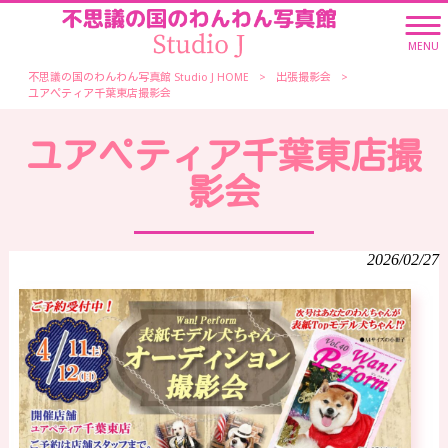
MENU
不思議の国のわんわん写真館 Studio J HOME
>
出張撮影会
>
ユアペティア千葉東店撮影会
ユアペティア千葉東店撮
影会
2026/02/27