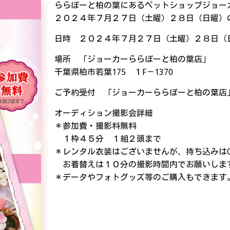
ららぽーと柏の葉にあるペットショップジョー
２０２４年７月２７日（土曜）２８日（日曜）
日時 ２０２４年７月２７日（土曜）２８日（
場所 「ジョーカーららぽーと柏の葉店」
千葉県柏市若葉
175
１
F
－
1370
ご予約受付 「ジョーカーららぽーと柏の葉店
オーディション撮影会詳細
＊参加費・撮影料無料
１枠４５分 １組２頭まで
＊レンタル衣装はございませんが、持ち込みはO
お着替えは１０分の撮影時間内でお願いしま
＊データやフォトグッズ等のご購入もできま