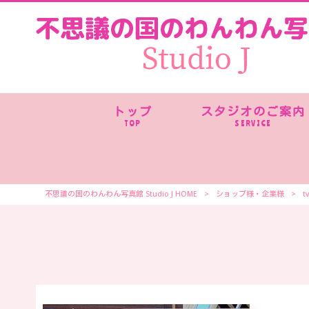
トップ
スタジオのご案内
TOP
SERVICE
不思議の国のわんわん写真館 Studio J HOME
>
ショップ様・
企業様
>
t