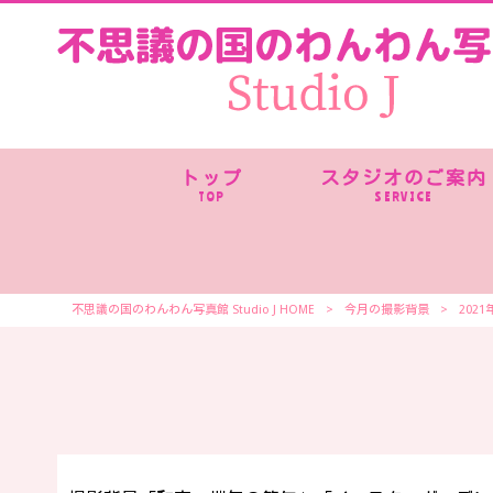
トップ
スタジオのご案内
TOP
SERVICE
不思議の国のわんわん写真館 Studio J HOME
>
今月の撮影背景
>
202